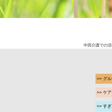
中田介護での活
>> 
>> 
>> す