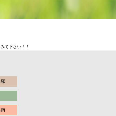
てみて下さい！！
鉢塚
島南