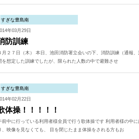
すぎな豊島南
2014年03月29日
消防訓練
３月２７日（木） 本日、池田消防署立会いの下、消防訓練（通報、
間を想定した訓練でしたが、限られた人数の中で避難させ
すぎな豊島南
2014年02月22日
歌体操！！！！！
午前中に行っている利用者様全員で行う歌体操です 利用者様の中
り、映像を見なくても、 目を閉じたまま体操をされる方もお