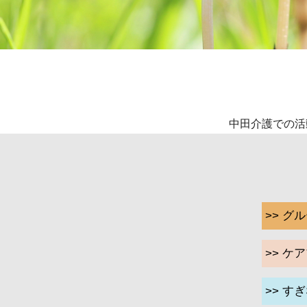
中田介護での活
>> 
>> 
>> す