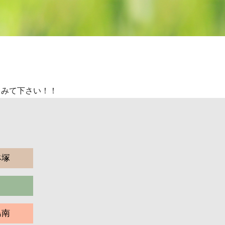
てみて下さい！！
鉢塚
島南