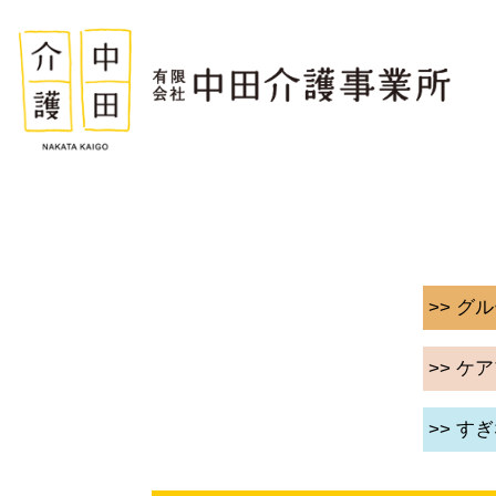
>> 
>> ケ
>> す