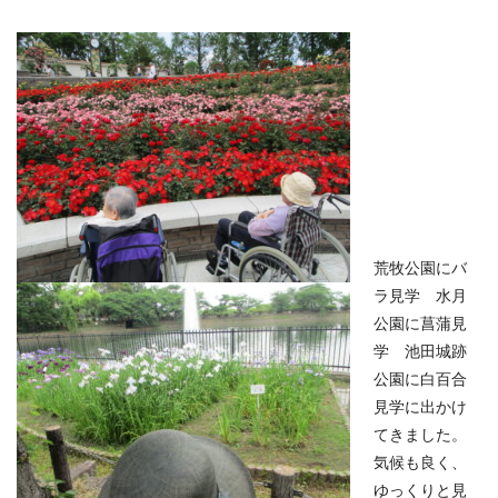
荒牧公園にバ
ラ見学 水月
公園に菖蒲見
学 池田城跡
公園に白百合
見学に出かけ
てきました。
気候も良く、
ゆっくりと見